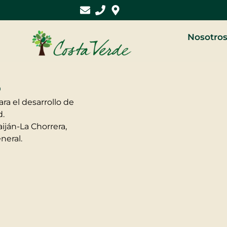
Nosotro
s
ra el desarrollo de
d.
iján-La Chorrera,
neral.